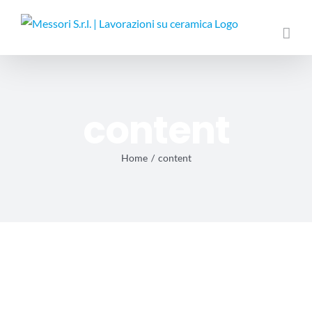
Salta
al
contenuto
content
Home
/
content